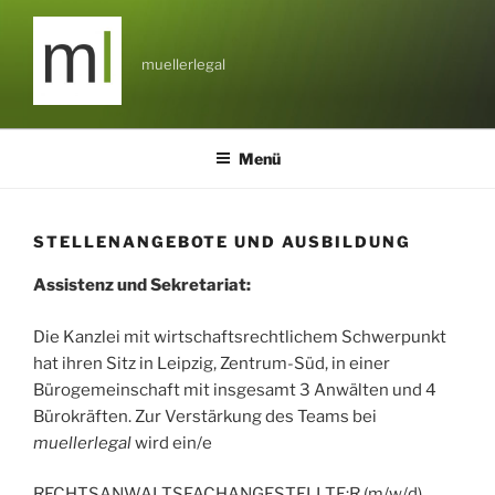
Zum
Inhalt
springen
muellerlegal
Menü
STELLENANGEBOTE UND AUSBILDUNG
Assistenz und Sekretariat:
Die Kanzlei mit wirtschaftsrechtlichem Schwerpunkt
hat ihren Sitz in Leipzig, Zentrum-Süd, in einer
Bürogemeinschaft mit insgesamt 3 Anwälten und 4
Bürokräften. Zur Verstärkung des Teams bei
muellerlegal
wird ein/e
RECHTSANWALTSFACHANGESTELLTE:R (m/w/d)