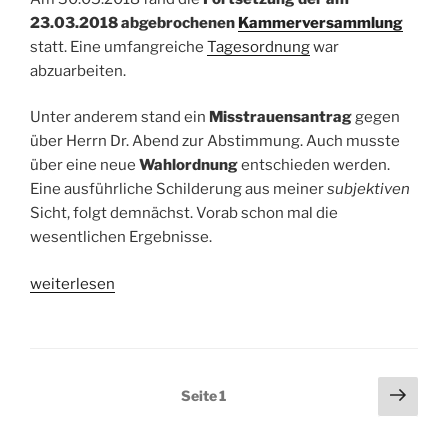
Unvollendeten“
23.03.2018 abgebrochenen
Kammerversammlung
statt. Eine umfangreiche
Tagesordnung
war
abzuarbeiten.
Unter anderem stand ein
Misstrauensantrag
gegen
über Herrn Dr. Abend zur Abstimmung. Auch musste
über eine neue
Wahlordnung
entschieden werden.
Eine ausführliche Schilderung aus meiner
subjektiven
Sicht, folgt demnächst. Vorab schon mal die
wesentlichen Ergebnisse.
„Kurzmitteilung
weiterlesen
–
Kammerversammlung
2018“
Seitennummerierung
Näch
Seite
1
Seit
der
Beiträge