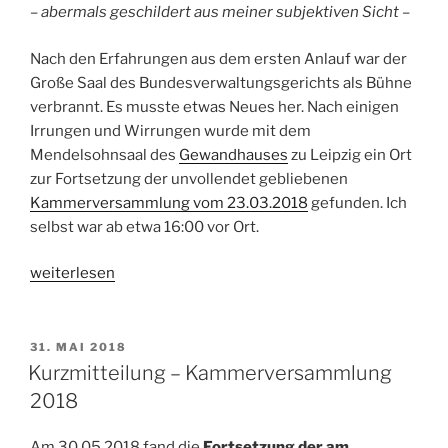
– abermals geschildert aus meiner subjektiven Sicht –
Nach den Erfahrungen aus dem ersten Anlauf war der
Große Saal des Bundesverwaltungsgerichts als Bühne
verbrannt. Es musste etwas Neues her. Nach einigen
Irrungen und Wirrungen wurde mit dem
Mendelsohnsaal des
Gewandhau
ses
zu Leipzig ein Ort
zur Fortsetzung der unvollendet gebliebenen
Kammerversammlung vom 23.03.2018
gefunden. Ich
selbst war ab etwa 16:00 vor Ort.
„Kammerversammlung
weiterlesen
2018
zum
Zweiten
VERÖFFENTLICHT
31. MAI 2018
AM
–
Kurzmitteilung – Kammerversammlung
Die
2018
Vollendung
der
Am 30.05.2018 fand die
Fortsetzung der am