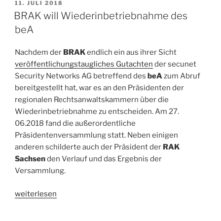
und
VERÖFFENTLICHT
11. JULI 2018
AM
die
BRAK will Wiederinbetriebnahme des
Folgen“
beA
Nachdem der
BRAK
endlich ein aus ihrer Sicht
veröffentlichungstaugliches Gutachten
der secunet
Security Networks AG betreffend des
beA
zum Abruf
bereitgestellt hat, war es an den Präsidenten der
regionalen Rechtsanwaltskammern über die
Wiederinbetriebnahme zu entscheiden. Am 27.
06.2018 fand die außerordentliche
Präsidentenversammlung statt. Neben einigen
anderen schilderte auch der Präsident der
RAK
Sachsen
den Verlauf und das Ergebnis der
Versammlung.
„BRAK
weiterlesen
will
Wiederinbetriebnahme