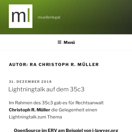
Zum
Inhalt
springen
muellerlegal
Menü
AUTOR:
RA CHRISTOPH R. MÜLLER
VERÖFFENTLICHT
31. DEZEMBER 2018
AM
Lightningtalk auf dem 35c3
Im Rahmen des 35c3 gab es für Rechtsanwalt
Christoph R. Müller
die Gelegenheit einen
Lightningtalk zum Thema
OpenSource im ERV am Beispiel von j-lawyer.org