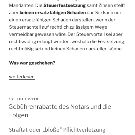
Mandanten. Die
Steuerfestsetzung
samt Zinsen stellt
aber
keinen ersatzfähigen Schaden
dar. Sie kann nur
einen ersatzfähigen Schaden darstellen, wenn der
Steuernachteil auf rechtlich zulässigem Wege
vermeidbar gewesen wäre. Der Steuervorteil sei aber
rechtswidrig erlangt worden, weshalb die Festsetzung
rechtmäßig sei und keinen Schaden darstellen könne.
Was war geschehen?
„Schadensersatz
weiterlesen
wegen
Selbstanzeige
durch
VERÖFFENTLICHT
17. JULI 2018
AM
Steuerberater?“
Gebührenrabatte des Notars und die
Folgen
Straftat oder „bloße“ Pflichtverletzung