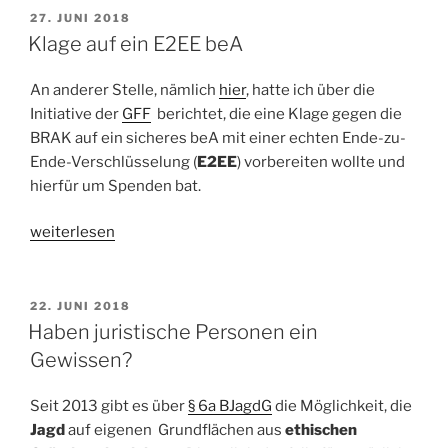
des
VERÖFFENTLICHT
27. JUNI 2018
AM
beA“
Klage auf ein E2EE beA
An anderer Stelle, nämlich
hier
, hatte ich über die
Initiative der
GFF
berichtet, die eine Klage gegen die
BRAK auf ein sicheres beA mit einer echten Ende-zu-
Ende-Verschlüsselung (
E2EE
) vorbereiten wollte und
hierfür um Spenden bat.
„Klage
weiterlesen
auf
ein
E2EE
VERÖFFENTLICHT
22. JUNI 2018
AM
beA“
Haben juristische Personen ein
Gewissen?
Seit 2013 gibt es über
§ 6a BJagdG
die Möglichkeit, die
Jagd
auf eigenen Grundflächen aus
ethischen