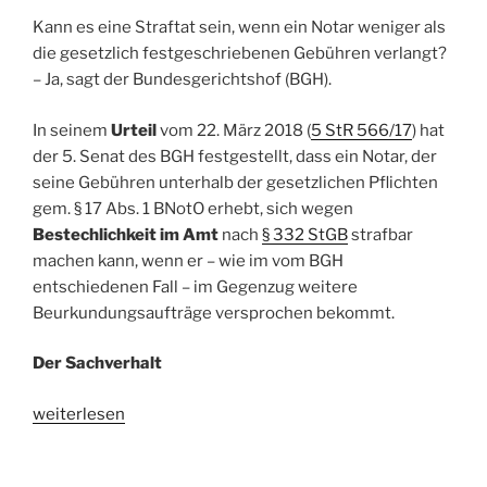
Kann es eine Straftat sein, wenn ein Notar weniger als
die gesetzlich festgeschriebenen Gebühren verlangt?
– Ja, sagt der Bundesgerichtshof (BGH).
In seinem
Urteil
vom 22. März 2018 (
5 StR 566/17
) hat
der 5. Senat des BGH festgestellt, dass ein Notar, der
seine Gebühren unterhalb der gesetzlichen Pflichten
gem. § 17 Abs. 1 BNotO erhebt, sich wegen
Bestechlichkeit im Amt
nach
§ 332 StGB
strafbar
machen kann, wenn er – wie im vom BGH
entschiedenen Fall – im Gegenzug weitere
Beurkundungsaufträge versprochen bekommt.
Der Sachverhalt
„Gebührenrabatte
weiterlesen
des
Notars