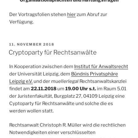
Organisationspflichten und Haftungsfragen
Der Vortragsfolien stehen
hier
zum Abruf zur
Verfügung.
VERÖFFENTLICHT
11. NOVEMBER 2018
AM
Cryptoparty für Rechtsanwälte
In Kooperation zwischen dem
Institut für Anwaltsrecht
der Universität Leipzig, dem
Bündnis Privatsphäre
Leipzig e.V.
und der
muellerlegal
Rechtsanwaltskanzlei
findet am
22.11.2018
um
19.00 Uhr s.t.
im Raum 5.01
der Juristenfakultät, Burgplatz 27, 04109 Leipzig eine
Cyptoparty für Rechtsanwälte und solche die es
werden wollen statt.
Rechtsanwalt Christoph R. Müller wird die rechtlichen
Notwendigkeiten einer verschlüsselten