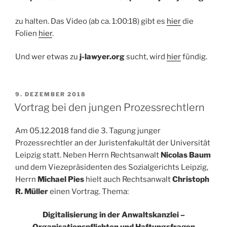
zu halten. Das Video (ab ca. 1:00:18) gibt es
hier
die
Folien
hier
.
Und wer etwas zu
j-lawyer.org
sucht, wird
hier
fündig.
VERÖFFENTLICHT
9. DEZEMBER 2018
AM
Vortrag bei den jungen Prozessrechtlern
Am 05.12.2018 fand die 3. Tagung junger
Prozessrechtler an der Juristenfakultät der Universität
Leipzig statt. Neben Herrn Rechtsanwalt
Nicolas Baum
und dem Viezepräsidenten des Sozialgerichts Leipzig,
Herrn
Michael Pies
hielt auch Rechtsanwalt
Christoph
R. Müller
einen Vortrag. Thema:
Digitalisierung in der Anwaltskanzlei –