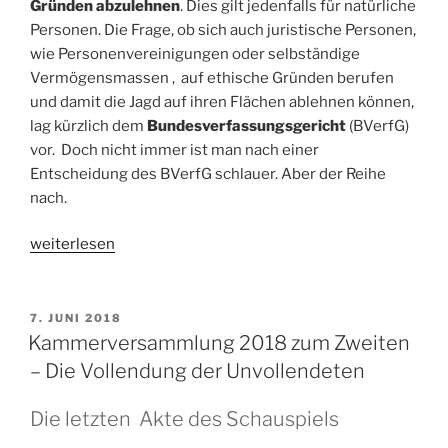
Gründen abzulehnen
. Dies gilt jedenfalls für natürliche
Personen. Die Frage, ob sich auch juristische Personen,
wie Personenvereinigungen oder selbständige
Vermögensmassen , auf ethische Gründen berufen
und damit die Jagd auf ihren Flächen ablehnen können,
lag kürzlich dem
Bundesverfassungsgericht
(BVerfG)
vor. Doch nicht immer ist man nach einer
Entscheidung des BVerfG schlauer. Aber der Reihe
nach.
„Haben
weiterlesen
juristische
Personen
ein
VERÖFFENTLICHT
7. JUNI 2018
AM
Gewissen?“
Kammerversammlung 2018 zum Zweiten
– Die Vollendung der Unvollendeten
Die letzten Akte des Schauspiels