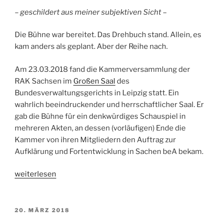
RAK
– geschildert aus meiner subjektiven Sicht –
Sachsen“
Die Bühne war bereitet. Das Drehbuch stand. Allein, es
kam anders als geplant. Aber der Reihe nach.
Am 23.03.2018 fand die Kammerversammlung der
RAK Sachsen im
Großen Saal
des
Bundesverwaltungsgerichts in Leipzig statt. Ein
wahrlich beeindruckender und herrschaftlicher Saal. Er
gab die Bühne für ein denkwürdiges Schauspiel in
mehreren Akten, an dessen (vorläufigen) Ende die
Kammer von ihren Mitgliedern den Auftrag zur
Aufklärung und Fortentwicklung in Sachen beA bekam.
„Kammerversammlung
weiterlesen
der
RAK
Sachsen
VERÖFFENTLICHT
20. MÄRZ 2018
AM