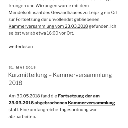
Irrungen und Wirrungen wurde mit dem
Mendelsohnsaal des
Gewandhau
ses
zu Leipzig ein Ort
zur Fortsetzung der unvollendet gebliebenen
Kammerversammlung vom 23.03.2018
gefunden. Ich
selbst war ab etwa 16:00 vor Ort.
„Kammerversammlung
weiterlesen
2018
zum
Zweiten
VERÖFFENTLICHT
31. MAI 2018
AM
–
Kurzmitteilung – Kammerversammlung
Die
2018
Vollendung
der
Am 30.05.2018 fand die
Fortsetzung der am
Unvollendeten“
23.03.2018 abgebrochenen
Kammerversammlung
statt. Eine umfangreiche
Tagesordnung
war
abzuarbeiten.