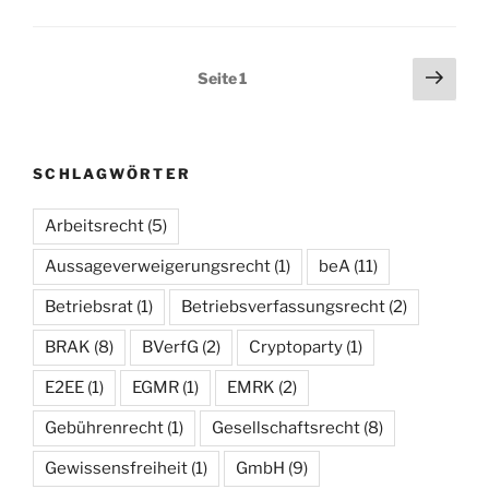
Seitennummerierung
Näch
Seite
1
Seit
der
Beiträge
SCHLAGWÖRTER
Arbeitsrecht
(5)
Aussageverweigerungsrecht
(1)
beA
(11)
Betriebsrat
(1)
Betriebsverfassungsrecht
(2)
BRAK
(8)
BVerfG
(2)
Cryptoparty
(1)
E2EE
(1)
EGMR
(1)
EMRK
(2)
Gebührenrecht
(1)
Gesellschaftsrecht
(8)
Gewissensfreiheit
(1)
GmbH
(9)