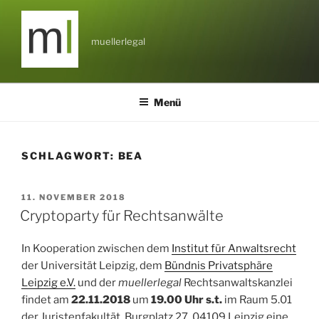
Zum
Inhalt
springen
muellerlegal
Menü
SCHLAGWORT:
BEA
VERÖFFENTLICHT
11. NOVEMBER 2018
AM
Cryptoparty für Rechtsanwälte
In Kooperation zwischen dem
Institut für Anwaltsrecht
der Universität Leipzig, dem
Bündnis Privatsphäre
Leipzig e.V.
und der
muellerlegal
Rechtsanwaltskanzlei
findet am
22.11.2018
um
19.00 Uhr s.t.
im Raum 5.01
der Juristenfakultät, Burgplatz 27, 04109 Leipzig eine