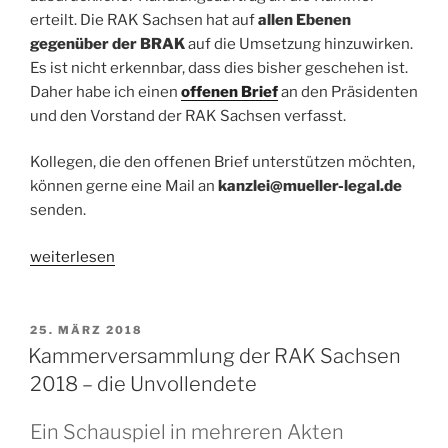
erteilt. Die RAK Sachsen hat auf
allen Ebenen
gegenüber der BRAK
auf die Umsetzung hinzuwirken.
Es ist nicht erkennbar, dass dies bisher geschehen ist.
Daher habe ich einen
offenen Brief
an den Präsidenten
und den Vorstand der RAK Sachsen verfasst.
Kollegen, die den offenen Brief unterstützen möchten,
können gerne eine Mail an
kanzlei@mueller-legal.de
senden.
„Offener
weiterlesen
Brief
an
den
VERÖFFENTLICHT
25. MÄRZ 2018
AM
Präsidenten
Kammerversammlung der RAK Sachsen
und
2018 – die Unvollendete
den
Vorstand
Ein Schauspiel in mehreren Akten
der