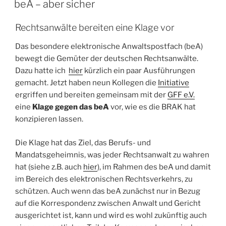
2018
beA – aber sicher
–
die
Rechtsanwälte bereiten eine Klage vor
Unvollendete“
Das besondere elektronische Anwaltspostfach (beA)
bewegt die Gemüter der deutschen Rechtsanwälte.
Dazu hatte ich
hier
kürzlich ein paar Ausführungen
gemacht. Jetzt haben neun Kollegen die
Initiative
ergriffen und bereiten gemeinsam mit der
GFF e.V.
eine
Klage gegen das beA
vor, wie es die BRAK hat
konzipieren lassen.
Die Klage hat das Ziel, das Berufs- und
Mandatsgeheimnis, was jeder Rechtsanwalt zu wahren
hat (siehe z.B. auch
hier
), im Rahmen des beA und damit
im Bereich des elektronischen Rechtsverkehrs, zu
schützen. Auch wenn das beA zunächst nur in Bezug
auf die Korrespondenz zwischen Anwalt und Gericht
ausgerichtet ist, kann und wird es wohl zukünftig auch