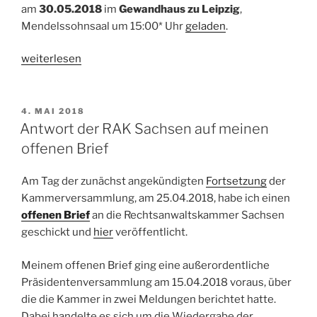
am
30.05.2018
im
Gewandhaus zu Leipzig
,
Mendelssohnsaal um 15:00* Uhr
geladen
.
„Die
weiterlesen
Fortsetzung
der
Unvollendeten“
VERÖFFENTLICHT
4. MAI 2018
AM
Antwort der RAK Sachsen auf meinen
offenen Brief
Am Tag der zunächst angekündigten
Fortsetzung
der
Kammerversammlung, am 25.04.2018, habe ich einen
offenen Brief
an die Rechtsanwaltskammer Sachsen
geschickt und
hier
veröffentlicht.
Meinem offenen Brief ging eine außerordentliche
Präsidentenversammlung am 15.04.2018 voraus, über
die die Kammer in zwei Meldungen berichtet hatte.
Dabei handelte es sich um die Wiedergabe der