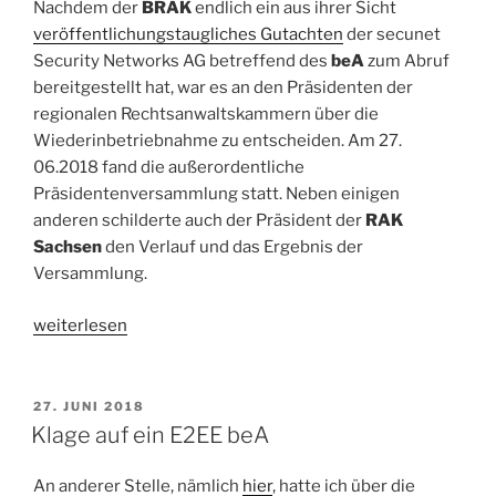
Nachdem der
BRAK
endlich ein aus ihrer Sicht
veröffentlichungstaugliches Gutachten
der secunet
Security Networks AG betreffend des
beA
zum Abruf
bereitgestellt hat, war es an den Präsidenten der
regionalen Rechtsanwaltskammern über die
Wiederinbetriebnahme zu entscheiden. Am 27.
06.2018 fand die außerordentliche
Präsidentenversammlung statt. Neben einigen
anderen schilderte auch der Präsident der
RAK
Sachsen
den Verlauf und das Ergebnis der
Versammlung.
„BRAK
weiterlesen
will
Wiederinbetriebnahme
des
VERÖFFENTLICHT
27. JUNI 2018
AM
beA“
Klage auf ein E2EE beA
An anderer Stelle, nämlich
hier
, hatte ich über die