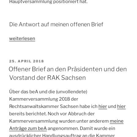
Hauptversammlung positioniert hat.
Die Antwort auf meinen offenen Brief
„Antwort
weiterlesen
der
RAK
Sachsen
VERÖFFENTLICHT
25. APRIL 2018
AM
auf
Offener Brief an den Präsidenten und den
meinen
Vorstand der RAK Sachsen
offenen
Brief“
Über das beA und die (unvollendete)
Kammerversammlung 2018 der
Rechtsanwaltskammer Sachsen habe ich
hier
und
hier
bereits berichtet. Noch vor Abbruch der
Kammerversammlung wurden unter anderem
meine
Anträge zum beA
angenommen. Damit wurde ein
ausdrücklicher Handlungsauftrag an die Kammer