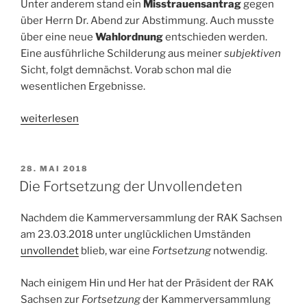
Unter anderem stand ein
Misstrauensantrag
gegen
über Herrn Dr. Abend zur Abstimmung. Auch musste
über eine neue
Wahlordnung
entschieden werden.
Eine ausführliche Schilderung aus meiner
subjektiven
Sicht, folgt demnächst. Vorab schon mal die
wesentlichen Ergebnisse.
„Kurzmitteilung
weiterlesen
–
Kammerversammlung
2018“
VERÖFFENTLICHT
28. MAI 2018
AM
Die Fortsetzung der Unvollendeten
Nachdem die Kammerversammlung der RAK Sachsen
am 23.03.2018 unter unglücklichen Umständen
unvollendet
blieb, war eine
Fortsetzung
notwendig.
Nach einigem Hin und Her hat der Präsident der RAK
Sachsen zur
Fortsetzung
der Kammerversammlung