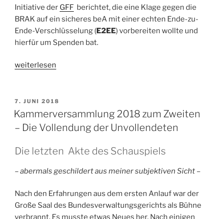
Initiative der
GFF
berichtet, die eine Klage gegen die
BRAK auf ein sicheres beA mit einer echten Ende-zu-
Ende-Verschlüsselung (
E2EE
) vorbereiten wollte und
hierfür um Spenden bat.
„Klage
weiterlesen
auf
ein
E2EE
VERÖFFENTLICHT
7. JUNI 2018
AM
beA“
Kammerversammlung 2018 zum Zweiten
– Die Vollendung der Unvollendeten
Die letzten Akte des Schauspiels
– abermals geschildert aus meiner subjektiven Sicht –
Nach den Erfahrungen aus dem ersten Anlauf war der
Große Saal des Bundesverwaltungsgerichts als Bühne
verbrannt. Es musste etwas Neues her. Nach einigen