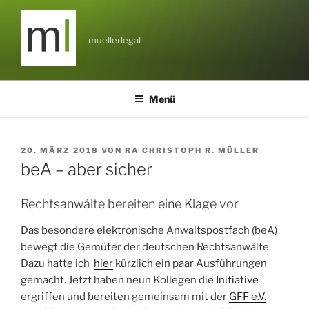
Zum
Inhalt
springen
muellerlegal
Menü
VERÖFFENTLICHT
20. MÄRZ 2018
VON
RA CHRISTOPH R. MÜLLER
AM
beA – aber sicher
Rechtsanwälte bereiten eine Klage vor
Das besondere elektronische Anwaltspostfach (beA)
bewegt die Gemüter der deutschen Rechtsanwälte.
Dazu hatte ich
hier
kürzlich ein paar Ausführungen
gemacht. Jetzt haben neun Kollegen die
Initiative
ergriffen und bereiten gemeinsam mit der
GFF e.V.