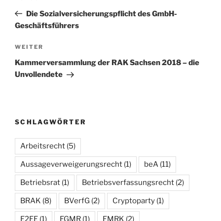
Beitrag
Die Sozialversicherungspflicht des GmbH-
Geschäftsführers
Nächster
WEITER
Beitrag
Kammerversammlung der RAK Sachsen 2018 – die
Unvollendete
SCHLAGWÖRTER
Arbeitsrecht
(5)
Aussageverweigerungsrecht
(1)
beA
(11)
Betriebsrat
(1)
Betriebsverfassungsrecht
(2)
BRAK
(8)
BVerfG
(2)
Cryptoparty
(1)
E2EE
(1)
EGMR
(1)
EMRK
(2)